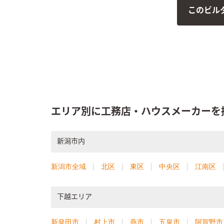
に収納は
このビル
まだ先な
して使用
りました
エリア別に工務店・ハウスメーカーを
新潟市内
新潟市全域
北区
東区
中央区
江南区
下越エリア
新発田市
村上市
燕市
五泉市
阿賀野市