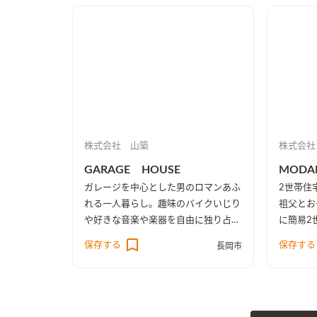
他1・2
室も水色の壁紙で洋風な畳スペースで
族のもの
す。かっこいい空間です。
はモール
ー調に仕
株式会社 山築
株式会社
GARAGE HOUSE
MODA
ガレージを中心とした男のロマンあふ
2世帯住
れる一人暮らし。趣味のバイクいじり
祖父とお
や好きな音楽や楽器を自由に独り占
に簡易2
め。平屋なのでロフト部分が主寝室。
部屋や洗
保存する
保存する
長岡市
下は高さ170CMの収納空間と充実し
グや和室
た空間に。
で子供た
出に。リ
もグレー