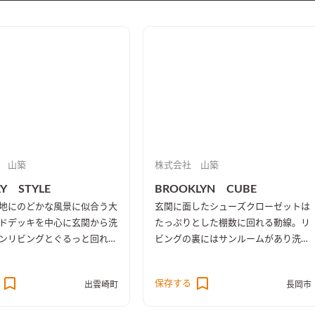
 山築
株式会社 山築
Y STYLE
BROOKLYN CUBE
地にのどかな風景に似合う大
玄関に面したシューズクローゼットは
ドデッキを中心に玄関から洗
たっぷりとした棚数に回れる動線。リ
ンリビングとぐるっと回れる
ビングの裏にはサンルームがあり洗面
。小さなお子様がいるためリ
室とは別になっていて物を干す空間が
収納も。洗面室と脱衣場が分
充実。2Fにもベランダがありくつろ
保存する
出雲崎町
長岡市
ルーム兼用ですが奥にはファ
いだりお布団が干せます。全体的には
ローゼットもあります。その
無垢材を豊富に使用しておりダークな