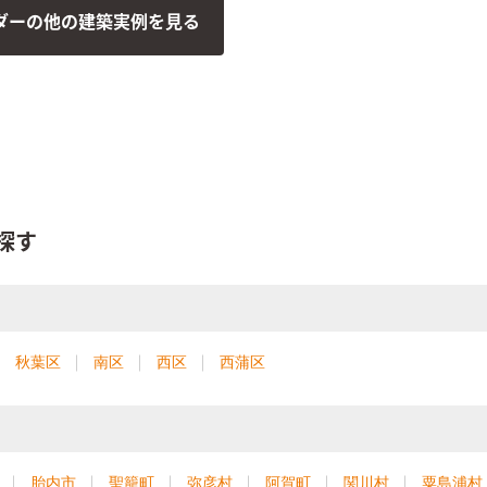
たっぷりと。祖父との同居は
ダーの他の建築実例を見る
ので洋間はとりあえず客間と
。モダンにかっこよく仕上が
。
探す
秋葉区
南区
西区
西蒲区
胎内市
聖籠町
弥彦村
阿賀町
関川村
粟島浦村