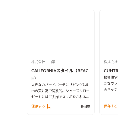
株式会社 山築
株式会社
CALIFORNIAスタイル（BEAC
CUNTR
振興住宅
H)
きなウッ
大きなカバードポーチにリビングは5
面キッチ
ｍの天井高で開放的。シューズクロー
生活動線
ゼットにはご夫婦でスノボをされるの
ビング裏
で専用の収納ラックと飾り用のスペー
保存する
保存する
長岡市
かれサン
スも。こだわりポイントは2階の隠し
ミリーク
部屋。洗面室の鏡も3ｍ幅と広々。和