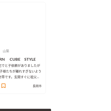
F共に大きな収納もあるので家
シックでかっこいい空間です。キッチ
が沢山片付きます。キッチン
ンの腰板はデザインコンクリートの一
テックスでモダンなカントリ
点もの。
上がりました。
 山築
RN CUBE STYLE
宅でと子依頼がありましたが
子様たちが離れすぎないよう
世帯です。玄関すぐに祖父の
面・バスルームがありリビン
長岡市
は共有に。ホールからの階段
ちの足型のステンシルも思い
ビングはシックに仕上げ和室
の畳とおしゃれ。1階2階共