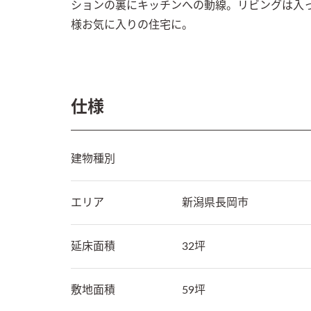
ションの裏にキッチンへの動線。リビングは入
様お気に入りの住宅に。
仕様
建物種別
エリア
新潟県
長岡市
延床面積
32坪
敷地面積
59坪