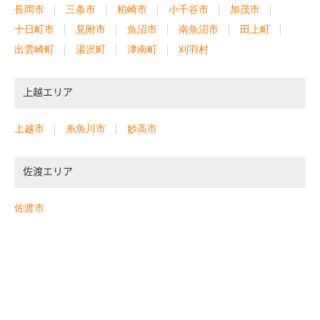
長岡市
三条市
柏崎市
小千谷市
加茂市
十日町市
見附市
魚沼市
南魚沼市
田上町
出雲崎町
湯沢町
津南町
刈羽村
上越エリア
上越市
糸魚川市
妙高市
佐渡エリア
佐渡市