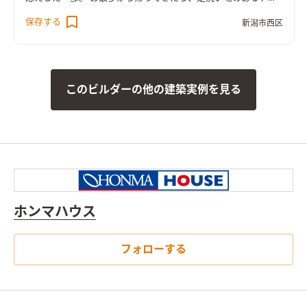
グスペースへ直行。 広々屋上があるので、お外に出かけなくて
保存する
新潟市西区
もノンリードでワンちゃんも伸び伸び楽しめます。 オトナ仕様
のコーディネートになっております。
このビルダーの他の建築実例を見る
ホンマハウス
フォローする