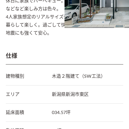
休日に家族でバーベキュー。

などなど楽しみ方は色々。

4人家族想定のリアルサイズ住宅です。

暮らして楽しく。過ごして快適。

地震にも強くて安心。
仕様
建物種別
木造２階建て（SW工法）
エリア
新潟県
新潟市東区
延床面積
034.57坪