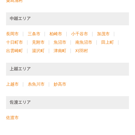
粟島浦村
中越エリア
長岡市
三条市
柏崎市
小千谷市
加茂市
十日町市
見附市
魚沼市
南魚沼市
田上町
出雲崎町
湯沢町
津南町
刈羽村
上越エリア
上越市
糸魚川市
妙高市
佐渡エリア
佐渡市