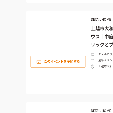
DETAIL HO
上越市大和
ウス｜中
リックと
暮らし
モデルハウ
通年イベン
このイベントを予約する
上越市大和
DETAIL HO